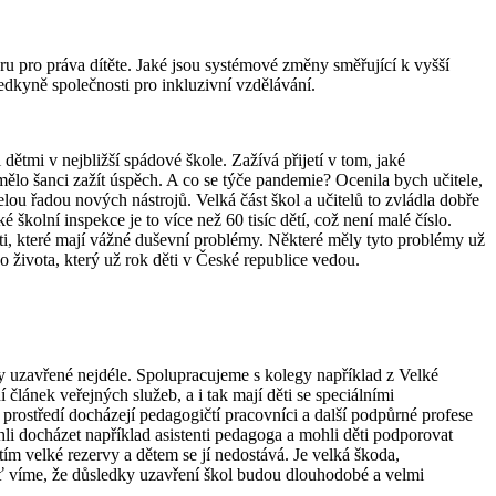
u pro práva dítěte. Jaké jsou systémové změny směřující k vyšší
edkyně společnosti pro inkluzivní vzdělávání.
dětmi v nejbližší spádové škole. Zažívá přijetí v tom, jaké
y mělo šanci zažít úspěch. A co se týče pandemie? Ocenila bych učitele,
lou řadou nových nástrojů. Velká část škol a učitelů to zvládla dobře
 školní inspekce je to více než 60 tisíc dětí, což není malé číslo.
ti, které mají vážné duševní problémy. Některé měly tyto problémy už
 života, který už rok děti v České republice vedou.
y uzavřené nejdéle. Spolupracujeme s kolegy například z Velké
 článek veřejných služeb, a i tak mají děti se speciálními
prostředí docházejí pedagogičtí pracovníci a další podpůrné profese
li docházet například asistenti pedagoga a mohli děti podporovat
ím velké rezervy a dětem se jí nedostává. Je velká škoda,
ť víme, že důsledky uzavření škol budou dlouhodobé a velmi