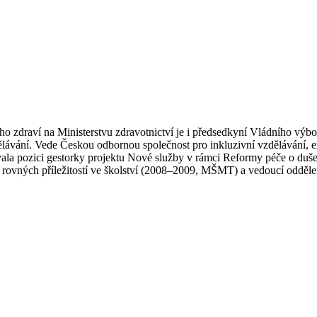
 zdraví na Ministerstvu zdravotnictví je i předsedkyní Vládního výbor
lávání. Vede Českou odbornou společnost pro inkluzivní vzdělávání, e
távala pozici gestorky projektu Nové služby v rámci Reformy péče o d
ovných příležitostí ve školství (2008–2009, MŠMT) a vedoucí odděle