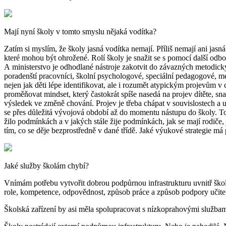
Mají nyní školy v tomto smyslu nějaká vodítka?
Zatím si myslím, že školy jasná vodítka nemají. Příliš nemají ani jasná z
které mohou být ohrožené. Rolí školy je snažit se s pomocí další odbo
A ministerstvo je odhodlané nástroje zakotvit do závazných metodický
poradenští pracovníci, školní psychologové, speciální pedagogové, met
nejen jak děti lépe identifikovat, ale i rozumět atypickým projevům 
proměňovat mindset, který častokrát spíše nasedá na projev dítěte, snaž
výsledek ve změně chování. Projev je třeba chápat v souvislostech a u
se přes důležitá vývojová období až do momentu nástupu do školy. To
žilo podmínkách a v jakých stále žije podmínkách, jak se mají rodiče
tím, co se děje bezprostředně v dané třídě. Jaké výukové strategie má
Jaké služby školám chybí?
Vnímám potřebu vytvořit dobrou podpůrnou infrastrukturu uvnitř škol
role, kompetence, odpovědnost, způsob práce a způsob podpory učite
Školská zařízení by asi měla spolupracovat s nízkoprahovými službami