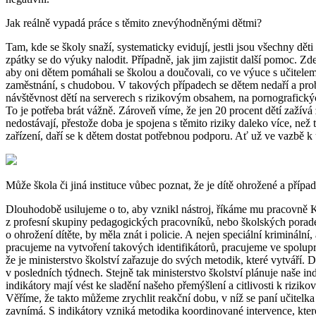
Jak reálně vypadá práce s těmito znevýhodněnými dětmi?
Tam, kde se školy snaží, systematicky evidují, jestli jsou všechny dět
zpátky se do výuky nalodit. Případně, jak jim zajistit další pomoc. 
aby oni dětem pomáhali se školou a doučovali, co ve výuce s učitelem
zaměstnání, s chudobou. V takových případech se dětem nedaří a problé
návštěvnost dětí na serverech s rizikovým obsahem, na pornografických
To je potřeba brát vážně. Zároveň víme, že jen 20 procent dětí zažív
nedostávají, přestože doba je spojena s těmito riziky daleko více, n
zařízení, daří se k dětem dostat potřebnou podporu. Ať už ve vazbě k u
Může škola či jiná instituce vůbec poznat, že je dítě ohrožené a pří
Dlouhodobě usilujeme o to, aby vznikl nástroj, říkáme mu pracovně Ka
z profesní skupiny pedagogických pracovníků, nebo školských poraden
o ohrožení dítěte, by měla znát i policie. A nejen speciální krimináln
pracujeme na vytvoření takových identifikátorů, pracujeme ve spoluprác
že je ministerstvo školství zařazuje do svých metodik, které vytváří.
v posledních týdnech. Stejně tak ministerstvo školství plánuje naše i
indikátory mají vést ke sladění našeho přemýšlení a citlivosti k rizi
Věříme, že takto můžeme zrychlit reakční dobu, v níž se paní učitelk
zavnímá. S indikátory vzniká metodika koordinované intervence, kter