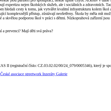
ěkde jsou partneři pro spolupráci, někde úplně chybí. Ačkoliv v dané šk
 expertizu nejen školských služeb, ale i sociálních a zdravotních. Tady 
ledali cesty k tomu, jak vytvářet kvalitní infrastrukturu kolem škol 
ebující komplexnější přístup, zůstávají neošetřeny. Škola by měla mít m
né a skvělou podporou škol v práci s dětmi. Nízkoprahová zařízení jsou
í a prevenci? Mají děti svá práva?
 II (registrační číslo: CZ.03.02.02/00/24_079/0005346), který je sp
České asociace streetwork
Inzeráty
Galerie