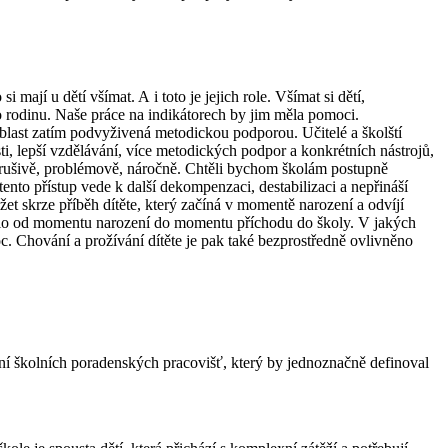
 mají u dětí všímat. A i toto je jejich role. Všímat si dětí,
ro rodinu. Naše práce na indikátorech by jim měla pomoci.
oblast zatím podvyživená metodickou podporou. Učitelé a školští
ti, lepší vzdělávání, více metodických podpor a konkrétních nástrojů,
at rušivě, problémově, náročně. Chtěli bychom školám postupně
 tento přístup vede k další dekompenzaci, destabilizaci a nepřináší
et skrze příběh dítěte, který začíná v momentě narození a odvíjí
ívalo od momentu narození do momentu příchodu do školy. V jakých
c. Chování a prožívání dítěte je pak také bezprostředně ovlivněno
ání školních poradenských pracovišť, který by jednoznačně definoval