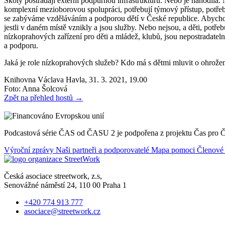
Školy postrádají externí podpůrnou infrastrukturu. Nebo je nahodilá. N
komplexní mezioborovou spolupráci, potřebují týmový přístup, potřebují
se zabýváme vzděláváním a podporou dětí v České republice. Abychom h
jestli v daném místě vznikly a jsou služby. Nebo nejsou, a děti, potř
nízkoprahových zařízení pro děti a mládež, klubů, jsou nepostradatel
a podporu.
Jaká je role nízkoprahových služeb? Kdo má s dětmi mluvit o ohrožen
Knihovna Václava Havla, 31. 3. 2021, 19.00
Foto: Anna Šolcová
Zpět na přehled hostů →
Podcastová série ČAS od ČASU 2 je podpořena z projektu Čas pro ČAS
Výroční zprávy
Naši partneři a podporovatelé
Mapa pomoci
Členové 
Česká asociace streetwork, z.s,
Senovážné náměstí 24, 110 00 Praha 1
+420 774 913 777
asociace@streetwork.cz