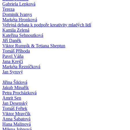
Gabriela Lepková
Tereza
Dominik Ivanys
Markéta Hronková
Veřejná debata k podpoře kreativity mladých lidí
Kamila Zelená
Kateřina Sehnoutková
Jiří Daněk
Viktor Rumpík & Tetiana Sheptun
Tomáš Příhoda
Pavel Váňa
Jana Krejčí
Markéta Řezníčková
Jan Syrový
Jiřina Šiklová
Jakub Minařík
Petra Procházková
Amrit Sen
Jan Desenský
Tomáš Feřtek
Viktor Mravčík
Anna Šabatová
Hana Malinová
Milena Johnová