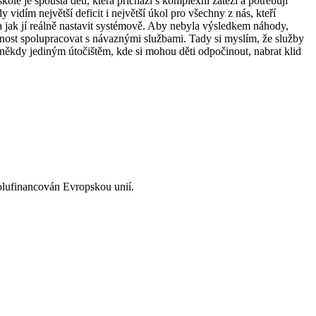
ole je spousta dětí, která přichází s komplexní zátěží a potřebují
vidím největší deficit i největší úkol pro všechny z nás, kteří
a jak jí reálně nastavit systémově. Aby nebyla výsledkem náhody,
ožnost spolupracovat s návaznými službami. Tady si myslím, že služby
 někdy jediným útočištěm, kde si mohou děti odpočinout, nabrat klid
olufinancován Evropskou unií.