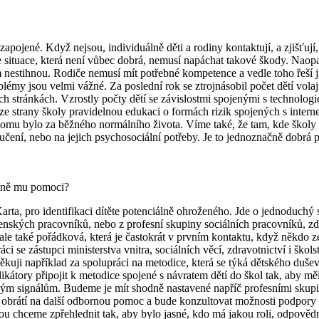
i zapojené. Když nejsou, individuálně děti a rodiny kontaktují, a zjišťu
Zde situace, která není vůbec dobrá, nemusí napáchat takové škody. Nao
 nestihnou. Rodiče nemusí mít potřebné kompetence a vedle toho řeší j
my jsou velmi vážné. Za poslední rok se ztrojnásobil počet dětí volajíc
 stránkách. Vzrostly počty dětí se závislostmi spojenými s technologiem
á ze strany školy pravidelnou edukaci o formách rizik spojených s int
ež tomu bylo za běžného normálního života. Víme také, že tam, kde škol
čení, nebo na jejich psychosociální potřeby. Je to jednoznačně dobrá pra
padně mu pomoci?
rta, pro identifikaci dítěte potenciálně ohroženého. Jde o jednoduchý 
ských pracovníků, nebo z profesní skupiny sociálních pracovníků, zdr
í, ale také pořádková, která je častokrát v prvním kontaktu, když někdo z
i se zástupci ministerstva vnitra, sociálních věcí, zdravotnictví i škol
 Děkuji například za spolupráci na metodice, která se týká dětského duš
ndikátory připojit k metodice spojené s návratem dětí do škol tak, aby 
kovým signálům. Budeme je mít shodně nastavené napříč profesními skupi
a obrátí na další odbornou pomoc a bude konzultovat možnosti podpory 
ou chceme zpřehlednit tak, aby bylo jasné, kdo má jakou roli, odpově