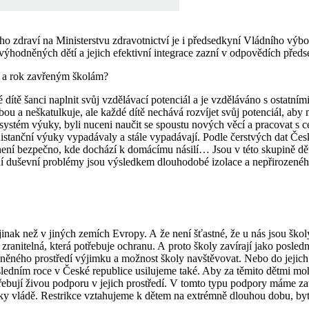
 zdraví na Ministerstvu zdravotnictví je i předsedkyní Vládního výbor
ýhodněných dětí a jejich efektivní integrace zazní v odpovědích předs
i a rok zavřeným školám?
ítě šanci naplnit svůj vzdělávací potenciál a je vzděláváno s ostatními 
sebou a neškatulkuje, ale každé dítě nechává rozvíjet svůj potenciál, ab
 systém výuky, byli nuceni naučit se spoustu nových věcí a pracovat s ce
z distanční výuky vypadávaly a stále vypadávají. Podle čerstvých dat České
 není bezpečno, kde dochází k domácímu násilí… Jsou v této skupině dě
ní duševní problémy jsou výsledkem dlouhodobé izolace a nepřirozeného
ak než v jiných zemích Evropy. A že není šťastné, že u nás jsou škol
ranitelná, která potřebuje ochranu. A proto školy zavírají jako poslední
něného prostředí výjimku a možnost školy navštěvovat. Nebo do jejich 
sledním roce v České republice usilujeme také. Aby za těmito dětmi moh
řebují živou podporu v jejich prostředí. V tomto typu podpory máme zat
cky vládě. Restrikce vztahujeme k dětem na extrémně dlouhou dobu, by