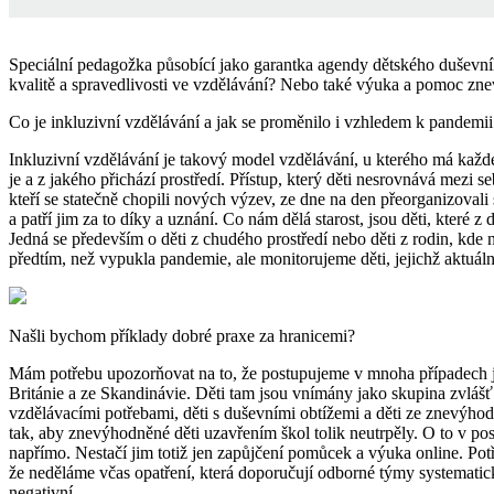
Speciální pedagožka působící jako garantka agendy dětského duševního
kvalitě a spravedlivosti ve vzdělávání? Nebo také výuka a pomoc znev
Co je inkluzivní vzdělávání a jak se proměnilo i vzhledem k pandemi
Inkluzivní vzdělávání je takový model vzdělávání, u kterého má každé d
je a z jakého přichází prostředí. Přístup, který děti nesrovnává mezi 
kteří se statečně chopili nových výzev, ze dne na den přeorganizovali
a patří jim za to díky a uznání. Co nám dělá starost, jsou děti, které 
Jedná se především o děti z chudého prostředí nebo děti z rodin, kde
předtím, než vypukla pandemie, ale monitorujeme děti, jejichž aktuál
Našli bychom příklady dobré praxe za hranicemi?
Mám potřebu upozorňovat na to, že postupujeme v mnoha případech jin
Británie a ze Skandinávie. Děti tam jsou vnímány jako skupina zvlášť z
vzdělávacími potřebami, děti s duševními obtížemi a děti ze znevýhod
tak, aby znevýhodněné děti uzavřením škol tolik neutrpěly. O to v po
napřímo. Nestačí jim totiž jen zapůjčení pomůcek a výuka online. Pot
že neděláme včas opatření, která doporučují odborné týmy systemati
negativní.