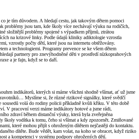
jí, co je tím důvodem. A hledají cestu, jak takovým dětem pomoci
pak problémy jsou tam, kde školy více nechávají výuku na rodičích,
iné složitější problémy spojené s výpadkem příjmů, ztrátou
ích na krizové linky. Podle údajů kliniky adiktologie vzrostla
i, vzrostly počty dětí, které jsou na internetu obtěžovány.
ernetem a technologiemi. Programy prevence se ke všem dětem
y hledají partnery pro znevýhodněné děti v prostředí nízkoprahových
xe a je fajn, když se to daří.
souhrn indikátorů, kterých si máme všichni shodně všímat, ať už jsme
avotníků… Myslíme si, že různé rizikové signálky, které svědčí
e sousedů volá do rodiny policii příkladně kvůli křiku. V této době
ství. V pracovní verzi máme indikátory hotové a jsme rádi,
evního zdraví během distanční výuky, která byla zveřejněna
měly školy vodítka k tomu, čeho si všímat a kdy zpozornět. Zmiňované
nami, které mohou přijít s ohroženým dítětem nejčastěji do kontaktu.
daného dítěte. Bude vědět, kam volat, na koho se obracet, když riziko
dnost a kompetenci v systému podpory ohrožených dětí.