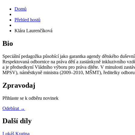
Domů
Přehled hostů
Klára Laurenčíková
Bio
Speciální pedagožka působící jako garantka agendy dětského duševního
Respektovaná odbornice na práva dětí a zastánkyně inkluzivního vzdě
a je předsedkyní Vládního výboru pro práva dítěte. V minulosti zas
MPSV), náměstkyně ministra (2009–2010, MŠMT), ředitelky odboru r
Zpravodaj
Přihlaste se k odběru novinek
Odebírat →
Další díly
Lukáš Kratina