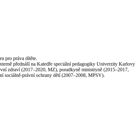
u pro práva dítěte.
xterně přednáší na Katedře speciální pedagogiky Univerzity Karlovy
uševní zdraví (2017–2020, MZ), poradkyně ministryně (2015–2017,
ní sociálně-právní ochrany dětí (2007–2008, MPSV).