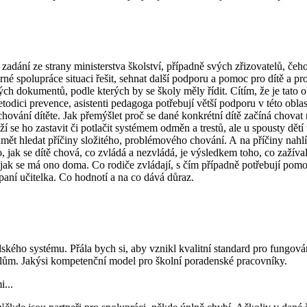
adání ze strany ministerstva školství, případně svých zřizovatelů, čeho si
rné spolupráce situaci řešit, sehnat další podporu a pomoc pro dítě a p
ch dokumentů, podle kterých by se školy měly řídit. Cítím, že je tato 
odici prevence, asistenti pedagoga potřebují větší podporu v této oblas
v chování dítěte. Jak přemýšlet proč se dané konkrétní dítě začíná chov
í se ho zastavit či potlačit systémem odměn a trestů, ale u spousty dětí
mět hledat příčiny složitého, problémového chování. A na příčiny nahlíž
, jak se dítě chová, co zvládá a nezvládá, je výsledkem toho, co zaž
, jak se má ono doma. Co rodiče zvládají, s čím případně potřebují pomo
 paní učitelka. Co hodnotí a na co dává důraz.
ského systému. Přála bych si, aby vznikl kvalitní standard pro fungov
lům. Jakýsi kompetenční model pro školní poradenské pracovníky.
...