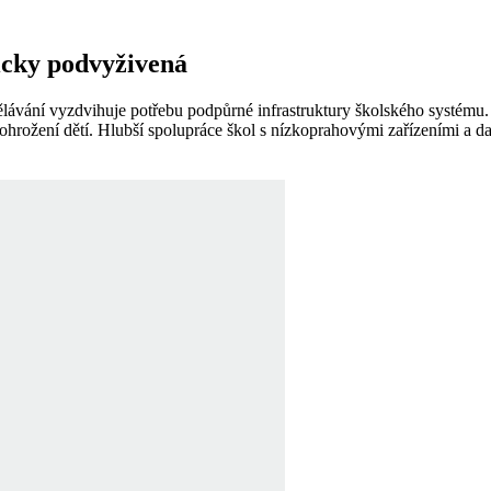
icky podvyživená
lávání vyzdvihuje potřebu podpůrné infrastruktury školského systému. 
 ohrožení dětí. Hlubší spolupráce škol s nízkoprahovými zařízeními a da